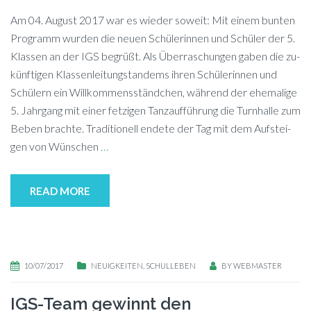
Am 04. Au­gust 2017 war es wie­der so­weit: Mit ei­nem bun­ten
Pro­gramm wur­den die neu­en Schü­le­rin­nen und Schü­ler der 5.
Klas­sen an der IGS begrüßt. Als Über­ra­schun­gen ga­ben die zu­
künf­ti­gen Klas­sen­lei­tung­s­tan­dems ih­ren Schü­le­rin­nen und
Schü­lern ein Will­kom­mens­ständ­chen, wäh­rend der ehe­ma­li­ge
5. Jahr­gang mit ei­ner fet­zi­gen Tanz­auf­füh­rung die Turn­hal­le zum
Be­ben brach­te. Tra­di­tio­nell en­de­te der Tag mit dem Auf­stei­
gen von Wün­schen
…
READ MORE
10/07/2017
NEUIGKEITEN
,
SCHULLEBEN
BY
WEBMASTER
IGS-Team gewinnt den