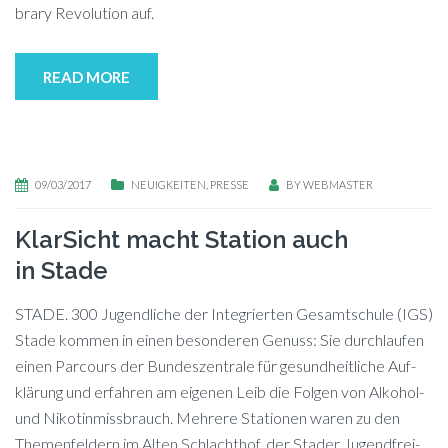
bra­ry Re­vo­lu­ti­on auf.
READ MORE
09/03/2017
NEUIGKEITEN
,
PRESSE
BY
WEBMASTER
KlarSicht macht Station auch
in Stade
STADE. 300 Ju­gend­li­che der In­te­grier­ten Ge­samt­schu­le (IGS)
Sta­de kom­men in ei­nen be­son­de­ren Ge­nuss: Sie durch­lau­fen
ei­nen Par­cours der Bun­des­zen­tra­le für ge­sund­heit­li­che Auf­
klä­rung und er­fah­ren am ei­ge­nen Leib die Fol­gen von Al­ko­hol-
und Nikotinmissbrauch. Meh­re­re Sta­tio­nen wa­ren zu den
The­men­fel­dern im Al­ten Schlacht­hof, der Stader Ju­gend­frei­