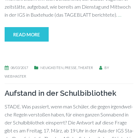
zeit­stät­te, auf­ge­baut, wie be­reits am Diens­tag und Mitt­woch
in der IGS in Bux­te­hu­de (das TAGEBLATT be­rich­te­te).
…
READ MORE
08/03/2017
NEUIGKEITEN
,
PRESSE
,
THEATER
BY
WEBMASTER
Aufstand in der Schulbibliothek
STADE. Was pas­siert, wenn man Schü­ler, die ge­gen ir­gend­wel­
che Re­geln ver­sto­ßen ha­ben, für ei­nen gan­zen Sonn­abend in
der Schul­bi­blio­thek ein­sperrt? Die Ant­wort auf die­se Fra­ge
gibt es am Frei­tag, 17. März, ab 19 Uhr in der Aula der IGS Sta­