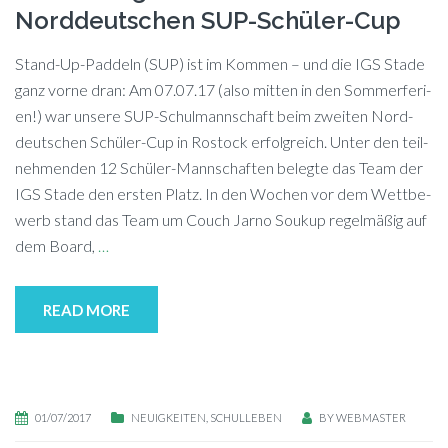
Norddeutschen SUP-Schüler-Cup
Stand-Up-Pad­deln (SUP) ist im Kom­men – und die IGS Sta­de
ganz vor­ne dran: Am 07.07.17 (also mit­ten in den Som­mer­fe­ri­
en!) war un­se­re SUP-Schul­mann­schaft beim zwei­ten Nord­
deut­schen Schü­ler-Cup in Ros­tock er­folg­reich. Un­ter den teil­
neh­men­den 12 Schü­ler-Mann­schaf­ten be­leg­te das Team der
IGS Sta­de den ers­ten Platz. In den Wo­chen vor dem Wett­be­
werb stand das Team um Couch Jar­no Souk­up re­gel­mä­ßig auf
dem Board,
…
READ MORE
01/07/2017
NEUIGKEITEN
,
SCHULLEBEN
BY
WEBMASTER