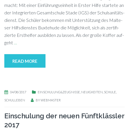
macht: Mit ei­ner Ein­füh­rungs­ein­heit in Ers­ter Hil­fe star­te­te an
der In­te­grier­ten Ge­samt­schu­le Sta­de (IGS) der Schul­sa­ni­täts­
dienst. Die Schü­ler be­kom­men mit Un­ter­stüt­zung des Mal­te­
ser Hilfs­diens­tes Bux­te­hu­de die Mög­lich­keit, sich als zer­ti­fi­
zier­te Erst­hel­fer aus­bil­den zu lassen. Als der gro­ße Kof­fer auf­
geht
…
READ MORE
04/08/2017
EINSCHULUNG&ZEUGNISSE
,
NEUIGKEITEN
,
SCHULE
,
SCHULLEBEN
BY
WEBMASTER
Einschulung der neuen Fünftklässler
2017