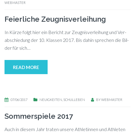
WEBMASTER
Feierliche Zeugnisverleihung
In Kür­ze folgt hier ein Be­richt zur Zeug­nis­ver­lei­hung und Ver­
ab­schie­dung der 10. Klas­sen 2017. Bis da­hin spre­chen die Bil­
der für sich…
READ MORE
07/06/2017
NEUIGKEITEN
,
SCHULLEBEN
BY
WEBMASTER
Sommerspiele 2017
Auch in die­sem Jahr tra­ten un­se­re Ath­le­tin­nen und Ath­le­ten