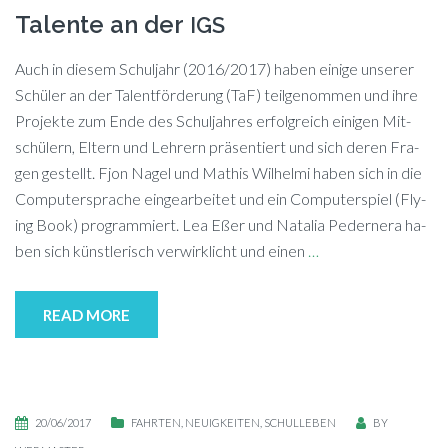
Talente an der
IGS
Auch in die­sem Schul­jahr (2016/2017) ha­ben ei­ni­ge un­se­rer
Schü­ler an der Ta­lent­för­de­rung (TaF) teil­ge­nom­men und ihre
Pro­jek­te zum Ende des Schul­jah­res er­folg­reich ei­ni­gen Mit­
schü­lern, El­tern und Leh­rern prä­sen­tiert und sich de­ren Fra­
gen gestellt. Fjon Na­gel und Ma­this Wil­hel­mi ha­ben sich in die
Com­pu­ter­spra­che ein­ge­ar­bei­tet und ein Com­pu­ter­spiel (Fly­
ing Book) programmiert. Lea Eßer und Na­ta­lia Pe­der­ne­ra ha­
ben sich künst­le­risch ver­wirk­licht und ei­nen
…
READ MORE
20/06/2017
FAHRTEN
,
NEUIGKEITEN
,
SCHULLEBEN
BY