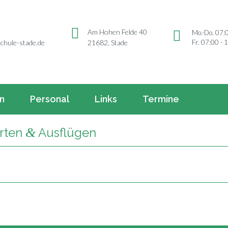
Am Hohen Felde 40
Mo.-Do. 07:
Fr. 07:00 - 
chule-stade.de
21682, Stade
rn
Personal
Links
Termine
&
hrten
Ausflügen