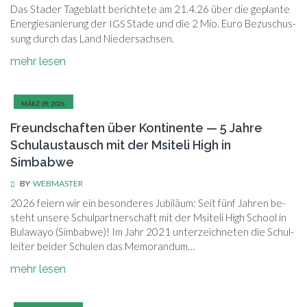
Das Stader Ta­ge­blatt be­rich­te­te am 21.4.26 über die ge­plan­te
En­er­gie­sa­nie­rung der
Sta­de und die 2 Mio. Euro Be­zu­schus­
IGS
sung durch das Land Niedersachsen.
mehr le­sen
MÄRZ 09, 2026
Freundschaften über Kontinente — 5 Jahre
Schulaustausch mit der Msiteli High in
Simbabwe
BY
WEBMASTER
2026 fei­ern wir ein be­son­de­res Ju­bi­lä­um: Seit fünf Jah­ren be­
steht un­se­re Schul­part­ner­schaft mit der Msi­te­li High School in
Bu­la­wayo (Sim­bab­we)! Im Jahr 2021 un­ter­zeich­ne­ten die Schul­
lei­ter bei­der Schu­len das Memorandum…
mehr le­sen