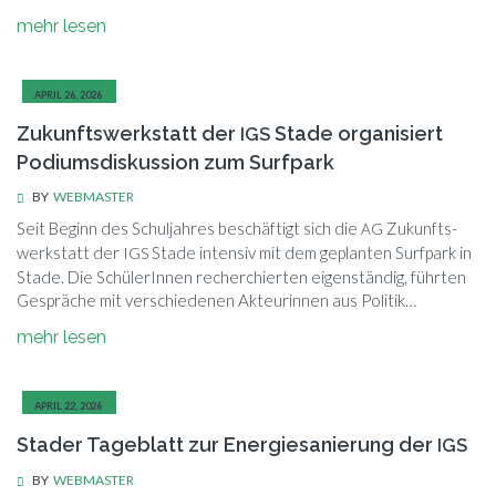
mehr le­sen
APRIL 26, 2026
Zukunftswerkstatt der
Stade organisiert
IGS
Podiumsdiskussion zum Surfpark
BY
WEBMASTER
Seit Be­ginn des Schul­jah­res be­schäf­tigt sich die
Zu­kunfts­
AG
werk­statt der
Sta­de in­ten­siv mit dem ge­plan­ten Surf­park in
IGS
Sta­de. Die Schü­le­rIn­nen re­cher­chier­ten ei­gen­stän­dig, führ­ten
Ge­sprä­che mit ver­schie­de­nen Ak­teu­rin­nen aus Politik…
mehr le­sen
APRIL 22, 2026
Stader Tageblatt zur Energiesanierung der
IGS
BY
WEBMASTER