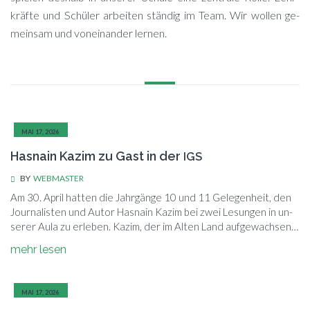
kräf­te und Schü­ler ar­bei­ten stän­dig im Team. Wir wol­len ge­
mein­sam und von­ein­an­der lernen.
MAI 17, 2026
Hasnain Kazim zu Gast in der
IGS
BY
WEBMASTER
Am 30. April hat­ten die Jahr­gän­ge 10 und 11 Ge­le­gen­heit, den
Jour­na­lis­ten und Au­tor Has­nain Ka­zim bei zwei Le­sun­gen in un­
se­rer Aula zu er­le­ben. Ka­zim, der im Al­ten Land aufgewachsen…
mehr le­sen
MAI 17, 2026