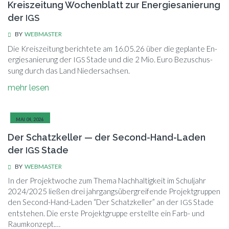
Kreiszeitung Wochenblatt zur Energiesanierung
der
IGS
BY
WEBMASTER
Die Kreis­zei­tung be­rich­te­te am 16.05.26 über die ge­plan­te En­
er­gie­sa­nie­rung der
Sta­de und die 2 Mio. Euro Be­zu­schus­
IGS
sung durch das Land Niedersachsen.
mehr le­sen
MAI 04, 2026
Der Schatzkeller — der Second-Hand-Laden
der
Stade
IGS
BY
WEBMASTER
In der Pro­jekt­wo­che zum The­ma Nach­hal­tig­keit im Schul­jahr
2024/2025 lie­ßen drei jahr­gangs­über­grei­fen­de Pro­jekt­grup­pen
den Se­cond-Hand-La­den “Der Schatz­kel­ler” an der
Sta­de
IGS
ent­ste­hen. Die ers­te Pro­jekt­grup­pe er­stell­te ein Farb- und
Raumkonzept.…