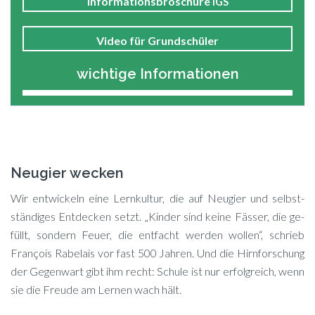
In­for­ma­ti­ons­bro­schü­re
IGS
Vi­deo für Grundschüler
wichtige Informationen
Neugier wecken
Wir ent­wi­ckeln eine Lern­kul­tur, die auf Neu­gier und selbst­
stän­di­ges Ent­de­cken setzt. „Kin­der sind kei­ne Fäs­ser, die ge­
füllt, son­dern Feu­er, die ent­facht wer­den wol­len“, schrieb
Fran­çois Ra­belais vor fast 500 Jah­ren. Und die Hirn­for­schung
der Ge­gen­wart gibt ihm recht: Schu­le ist nur er­folg­reich, wenn
sie die Freu­de am Ler­nen wach hält.