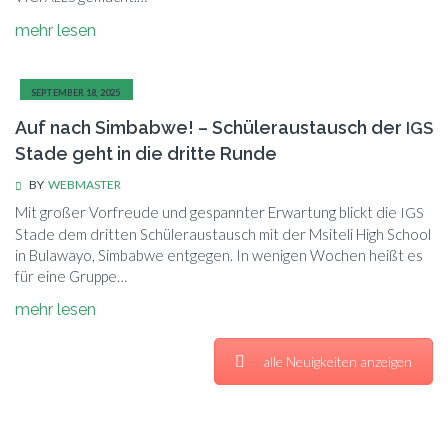
mehr le­sen
SEP­TEM­BER 18, 2025
Auf nach Simbabwe! – Schüleraustausch der
IGS
Stade geht in die dritte Runde
BY
WEBMASTER
Mit gro­ßer Vor­freu­de und ge­spann­ter Er­war­tung blickt die
IGS
Sta­de dem drit­ten Schü­ler­aus­tausch mit der Msi­te­li High School
in Bu­la­wayo, Sim­bab­we ent­ge­gen. In we­ni­gen Wo­chen heißt es
für eine Gruppe…
mehr le­sen
alle Neu­ig­kei­ten anzeigen