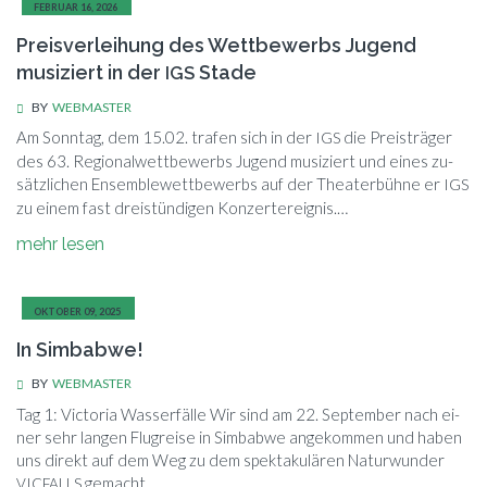
FE­BRU­AR 16, 2026
Preisverleihung des Wettbewerbs Jugend
musiziert in der
Stade
IGS
BY
WEBMASTER
Am Sonn­tag, dem 15.02. tra­fen sich in der
die Preis­trä­ger
IGS
des 63. Re­gio­nal­wett­be­werbs Ju­gend mu­si­ziert und ei­nes zu­
sätz­li­chen En­sem­ble­wett­be­werbs auf der Thea­ter­büh­ne er
IGS
zu ei­nem fast drei­stün­di­gen Konzertereignis.…
mehr le­sen
OK­TO­BER 09, 2025
In Simbabwe!
BY
WEBMASTER
Tag 1: Vic­to­ria Was­ser­fäl­le Wir sind am 22. Sep­tem­ber nach ei­
ner sehr lan­gen Flug­rei­se in Sim­bab­we an­ge­kom­men und ha­ben
uns di­rekt auf dem Weg zu dem spek­ta­ku­lä­ren Na­tur­wun­der
gemacht.…
VICFALLS