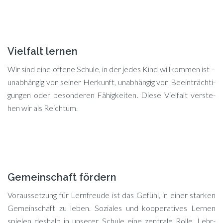
Vielfalt lernen
Wir sind eine of­fe­ne Schu­le, in der je­des Kind will­kom­men ist –
un­ab­hän­gig von sei­ner Her­kunft, un­ab­hän­gig von Be­ein­träch­ti­
gun­gen oder be­son­de­ren Fä­hig­kei­ten. Die­se Viel­falt ver­ste­
hen wir als Reichtum.
Gemeinschaft fördern
Vor­aus­set­zung für Lern­freu­de ist das Ge­fühl, in ei­ner star­ken
Ge­mein­schaft zu le­ben. So­zia­les und ko­ope­ra­ti­ves Ler­nen
spie­len des­halb in un­se­rer Schu­le eine zen­tra­le Rol­le. Lehr­