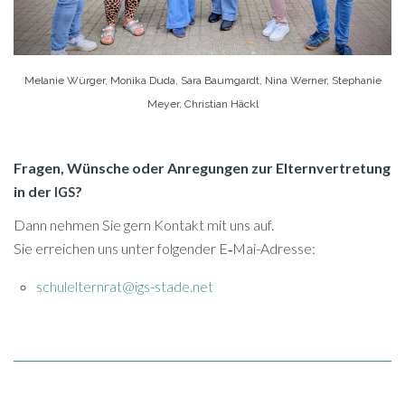
Me­la­nie Wür­ger, Mo­ni­ka Duda, Sara Baum­gardt, Nina Wer­ner, Ste­pha­nie
Mey­er, Chris­ti­an Häckl
Fra­gen, Wün­sche oder An­re­gun­gen zur El­tern­ver­tre­tung
in der
?
IGS
Dann neh­men Sie gern Kon­takt mit uns auf.
Sie er­rei­chen uns un­ter fol­gen­der E‑­Mai-Adres­se:
schulelternrat@igs-stade.net