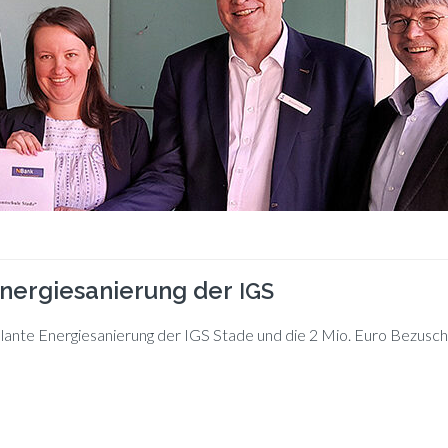
Energiesanierung der
IGS
lan­te En­er­gie­sa­nie­rung der IGS Sta­de und die 2 Mio. Euro Be­zu­sc