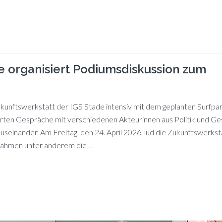
 organisiert Podiumsdiskussion zum
u­kunfts­werk­statt der IGS Sta­de in­ten­siv mit dem ge­plan­ten Surf­par
hr­ten Ge­sprä­che mit ver­schie­de­nen Ak­teu­rin­nen aus Po­li­tik und Ge­
auseinander. Am Frei­tag, den 24. April 2026, lud die Zu­kunfts­werk­st
te nah­men un­ter an­de­rem die
…