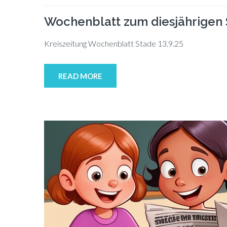
Wochenblatt zum diesjährige
Kreis­zei­tung Wo­chen­blatt Sta­de 13.9.25
READ MORE