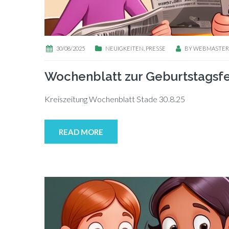
30/08/2025
NEUIGKEITEN
,
PRESSE
BY
WEBMASTER
Wochenblatt zur Geburtstagsfe
Kreis­zei­tung Wo­chen­blatt Sta­de 30.8.25
READ MORE