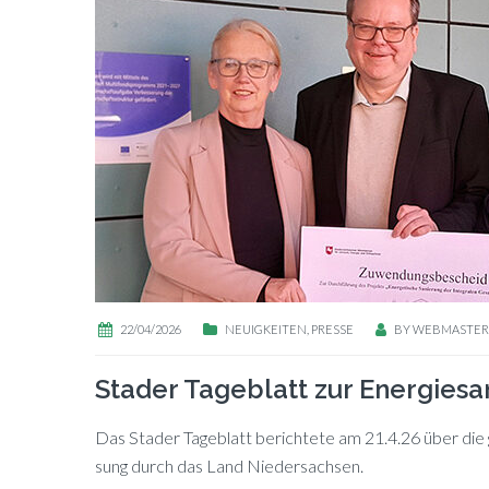
22/04/2026
NEUIGKEITEN
,
PRESSE
BY
WEBMASTER
Stader Tageblatt zur Energies
Das Stader Ta­ge­blatt be­rich­te­te am 21.4.26 über die g
sung durch das Land Niedersachsen.