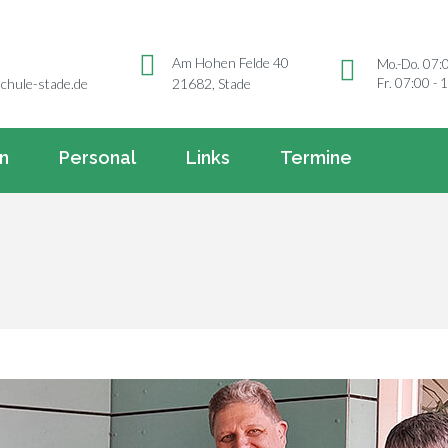
Am Hohen Felde 40
Mo.-Do. 07:
Fr. 07:00 - 
chule-stade.de
21682, Stade
rn
Personal
Links
Termine