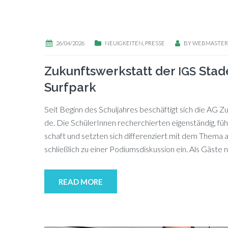
26/04/2026
NEUIGKEITEN
,
PRESSE
BY
WEBMASTER
Zukunftswerkstatt der
Stade
IGS
Surfpark
Seit Be­ginn des Schul­jah­res be­schäf­tigt sich die AG Z
de. Die Schü­le­rIn­nen re­cher­chier­ten ei­gen­stän­dig, fü
schaft und setz­ten sich dif­fe­ren­ziert mit dem The­ma 
schließ­lich zu ei­ner Po­di­ums­dis­kus­si­on ein. Als Gäs­
READ MORE