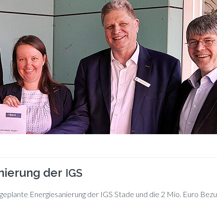
anierung der
IGS
e­plan­te En­er­gie­sa­nie­rung der IGS Sta­de und die 2 Mio. Euro Be­zu