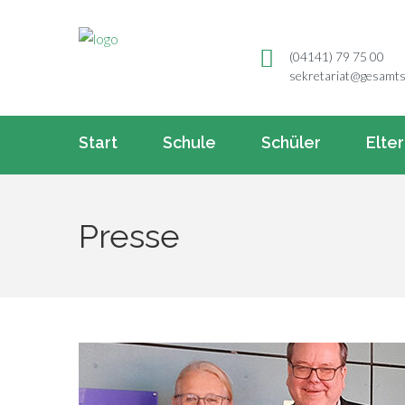
(04141) 79 75 00
sekretariat@gesamts
Start
Schule
Schüler
Elte
Presse