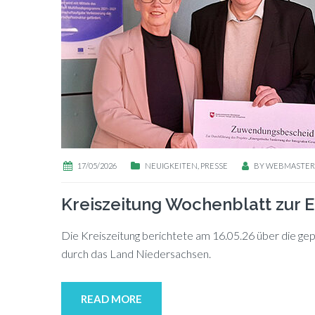
17/05/2026
NEUIGKEITEN
,
PRESSE
BY
WEBMASTER
Kreiszeitung Wochenblatt zur 
Die Kreis­zei­tung be­rich­te­te am 16.05.26 über die ge­p
durch das Land Niedersachsen.
READ MORE