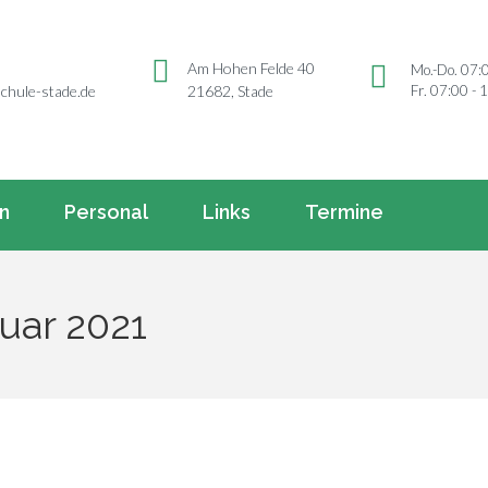
Am Hohen Felde 40
Mo.-Do. 07:
Fr. 07:00 - 
chule-stade.de
21682, Stade
rn
Personal
Links
Termine
uar 2021