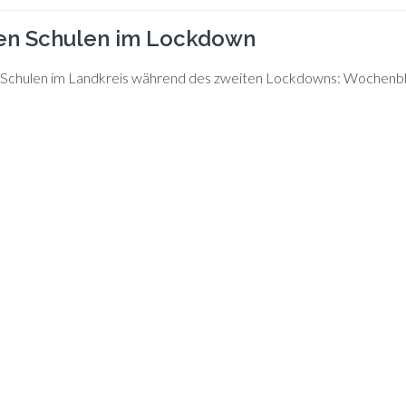
den Schulen im Lockdown
den Schu­len im Land­kreis wäh­rend des zwei­ten Lockdowns: Wo­chen­bl