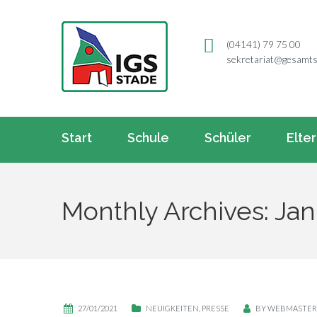
(04141) 79 75 00
sekretariat@gesamts
Start
Schule
Schüler
Elte
Monthly Archives: Jan
27/01/2021
NEUIGKEITEN
,
PRESSE
BY
WEBMASTER