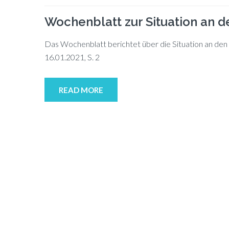
Wochenblatt zur Situation an 
Das Wo­chen­blatt be­rich­tet über die Si­tua­ti­on an 
16.01.2021, S. 2
READ MORE