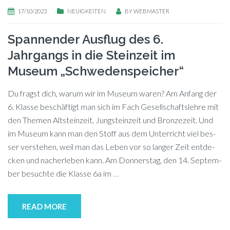
17/10/2023
NEUIGKEITEN
BY
WEBMASTER
Spannender Ausflug des 6.
Jahrgangs in die Steinzeit im
Museum „Schwedenspeicher“
Du fragst dich, war­um wir im Mu­se­um wa­ren? Am An­fang der
6. Klas­se be­schäf­tigt man sich im Fach Ge­sell­schafts­leh­re mit
den The­men Alt­stein­zeit, Jung­stein­zeit und Bron­ze­zeit. Und
im Mu­se­um kann man den Stoff aus dem Un­ter­richt viel bes­
ser ver­ste­hen, weil man das Le­ben vor so lan­ger Zeit ent­de­
cken und nach­er­le­ben kann. Am Don­ners­tag, den 14. Sep­tem­
ber be­such­te die Klas­se 6a im
…
READ MORE