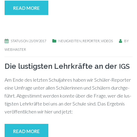
READ MORE
STATUS ON 21/09/2017
NEUIGKEITEN
,
REPORTER
,
VIDEOS
BY
WEBMASTER
Die lustigsten Lehrkräfte an der
IGS
Am Ende des letz­ten Schul­jah­res ha­ben wir Schü­ler-Re­por­ter
eine Um­fra­ge un­ter al­len Schü­le­rin­nen und Schü­lern durch­ge­
führt. Ab­ge­stimmt wer­den konn­te über die Fra­ge, wer die lus­
tigs­ten Lehr­kräf­te bei uns an der Schu­le sind. Das Er­geb­nis
ver­öf­fent­li­chen wir hier und jetzt:
READ MORE