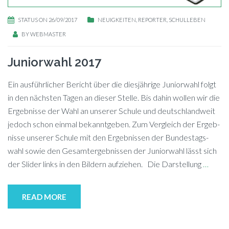
STATUS ON 26/09/2017
NEUIGKEITEN
,
REPORTER
,
SCHULLEBEN
BY
WEBMASTER
Juniorwahl 2017
Ein aus­führ­li­cher Be­richt über die dies­jäh­ri­ge Ju­nior­wahl folgt
in den nächs­ten Ta­gen an die­ser Stel­le. Bis da­hin wol­len wir die
Er­geb­nis­se der Wahl an un­se­rer Schu­le und deutsch­land­weit
je­doch schon ein­mal be­kannt­ge­ben. Zum Ver­gleich der Er­geb­
nis­se un­se­rer Schu­le mit den Er­geb­nis­sen der Bun­des­tags­
wahl so­wie den Ge­samt­ergeb­nis­sen der Ju­nior­wahl lässt sich
der Slider links in den Bil­dern aufziehen. Die Dar­stel­lung
…
READ MORE