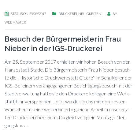
STATUS ON 25/09/2017
DRUCKEREI
,
NEUIGKEITEN
BY
WEBMASTER
Besuch der Bürgermeisterin Frau
Nieber in der IGS-Druckerei
Am 25. Sep­tem­ber 2017 er­hiel­ten wir ho­hen Be­such von der
Han­se­stadt Stade. Die Bür­ger­meis­te­rin Frau Nie­ber be­such­
te die „His­to­ri­sche Druck­werk­statt Ci­ce­ro“ im Schul­kel­ler der
IGS. Bei ei­nem vor­an­ge­gan­ge­nen Be­sich­ti­gungs­be­such mit der
Stadt­ver­wal­tung hat­te sie den Dru­cke­rei­kol­le­gen eine Werk­
statt-Uhr ver­spro­chen. Jetzt wur­de sie uns mit den bes­ten
Wün­schen für eine wei­ter­hin er­folg­rei­che Ar­beit in un­se­rer al­
ten Dru­cke­rei überreicht. Da gleich­zei­tig ein Mon­tags-Nei­
gungs­kurs
…