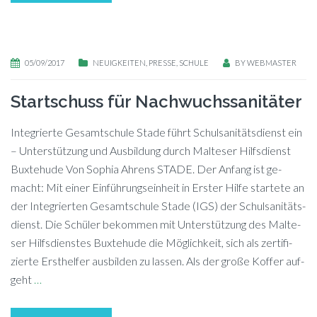
05/09/2017
NEUIGKEITEN
,
PRESSE
,
SCHULE
BY
WEBMASTER
Startschuss für Nachwuchssanitäter
In­te­grier­te Ge­samt­schu­le Sta­de führt Schul­sa­ni­täts­dienst ein
– Un­ter­stüt­zung und Aus­bil­dung durch Mal­te­ser Hilfs­dienst
Buxtehude Von So­phia Ahrens STADE. Der An­fang ist ge­
macht: Mit ei­ner Ein­füh­rungs­ein­heit in Ers­ter Hil­fe star­te­te an
der In­te­grier­ten Ge­samt­schu­le Sta­de (IGS) der Schul­sa­ni­täts­
dienst. Die Schü­ler be­kom­men mit Un­ter­stüt­zung des Mal­te­
ser Hilfs­diens­tes Bux­te­hu­de die Mög­lich­keit, sich als zer­ti­fi­
zier­te Erst­hel­fer aus­bil­den zu lassen. Als der gro­ße Kof­fer auf­
geht
…