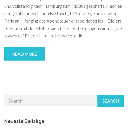
und voll­stän­dig nach Ham­burg zum Flix­Bus ge­schafft. Nach ei­
ner ge­fühlt un­end­li­chen Bus­fahrt (14 Stun­den) ka­men wir in
Pa­ris an. Hier ging das Abend­teu­er erst so rich­tig los… Die ers­
te Fahrt mit der Me­tro blieb bis zu­letzt ein, sa­gen wir mal, „be­
son­de­res“ Er­leb­nis. Im Ho­tel war­te­te die
…
READ MORE
SEARCH
Neueste Beiträge