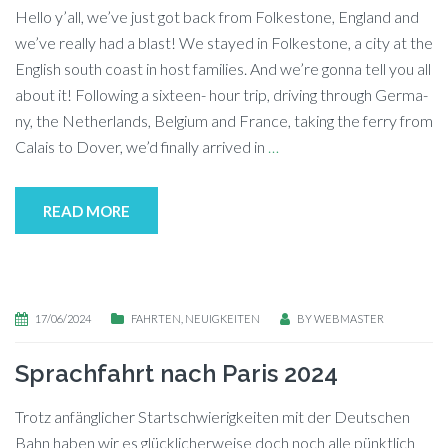
Hel­lo y’all, we’ve just got back from Fol­kes­tone, Eng­land and
we’ve re­al­ly had a blast! We stay­ed in Fol­kes­tone, a city at the
Eng­lish south co­ast in host fa­mi­lies. And we’re gon­na tell you all
about it! Fol­lo­wing a six­teen- hour trip, dri­ving th­rough Ger­ma­
ny, the Ne­t­her­lands, Bel­gi­um and France, ta­king the fer­ry from
Ca­lais to Do­ver, we’d fi­nal­ly ar­ri­ved in
…
READ MORE
17/06/2024
FAHRTEN
,
NEUIGKEITEN
BY
WEBMASTER
Sprachfahrt nach Paris 2024
Trotz an­fäng­li­cher Start­schwie­rig­kei­ten mit der Deut­schen
Bahn ha­ben wir es glück­li­cher­wei­se doch noch alle pünkt­lich