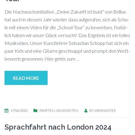
Die Nach­wuchs­in­itia­ti­ve „Dei­ne Zu­kunft ist bunt“ von Bril­lux
hat auch in die­sem Jahr wie­der dazu auf­ge­ru­fen, sich als Schu­
le mit ei­nem Vi­deo für die „School-Tour“ zu be­wer­ben. Na­tür­
lich ha­ben wir un­ser Glück ver­sucht! Das Er­geb­nis ist ein tol­les
Mu­sik­vi­deo. Un­ser Kunst­leh­rer Se­bas­ti­an Schopp hat sich ein
paar Kids und eine Gi­tar­re ge­schnappt und prompt den Wett­
be­werb ge­won­nen. Hier gehts zum
…
READ MORE
17/06/2024
FAHRTEN
,
NEUIGKEITEN
BY
WEBMASTER
Sprachfahrt nach London 2024