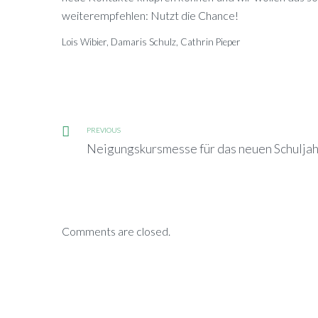
wei­ter­emp­feh­len: Nutzt die Chance!
Lois Wi­bier, Da­ma­ris Schulz, Ca­th­rin Pieper
PREVIOUS
Neigungskursmesse für das neuen Schuljah
Comments are closed.