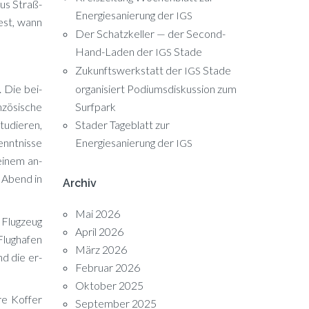
aus Straß­
Energiesanierung der
IGS
fest, wann
Der Schatzkeller — der Second-
Hand-Laden der
Stade
IGS
Zukunftswerkstatt der
Stade
IGS
. Die bei­
organisiert Podiumsdiskussion zum
zö­si­sche
Surfpark
u­die­ren,
Stader Tageblatt zur
nnt­nis­se
Energiesanierung der
IGS
ei­nem an­
n Abend in
Archiv
Mai 2026
 Flug­zeug
April 2026
lug­ha­fen
März 2026
ind die er­
Februar 2026
Oktober 2025
re Kof­fer
September 2025