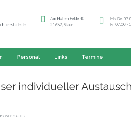
Am Hohen Felde 40
Mo.-Do. 07:
Fr. 07:00 - 
chule-stade.de
21682, Stade
rn
Personal
Links
Termine
ser individueller Austausc
BY
WEBMASTER