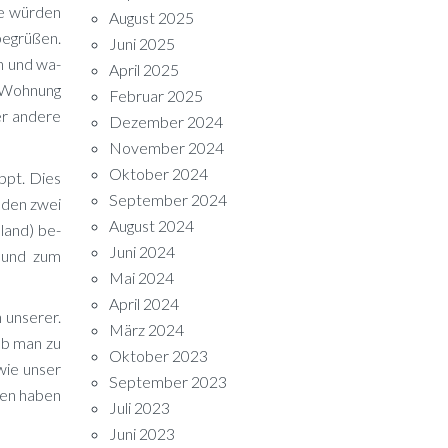
e wür­den
August 2025
e­grü­ßen.
Juni 2025
en und wa­
April 2025
r Woh­nung
Februar 2025
r an­de­re
Dezember 2024
November 2024
Oktober 2024
eppt. Dies
September 2024
n den zwei
August 2024
­land) be­
Juni 2024
rt und zum
Mai 2024
April 2024
un­se­rer.
März 2024
 ob man zu
Oktober 2023
wie un­ser
September 2023
hen ha­ben
Juli 2023
Juni 2023