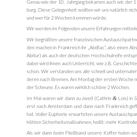
Ge­nau wie der 10. Jahr­gang be­ka­men auch wir, der 11. 
burg. Die­se Ge­le­gen­heit woll­ten wir uns na­tür­lich
und wer für 2 Wo­chen kom­men würde.
Wir wer­den im Fol­gen­den un­se­re Er­fah­run­gen mit­te
Wir be­grüß­ten un­se­re fran­zö­si­schen Aus­tausch­part
den ma­chen in Frank­reich ihr „Abi­Bac“, also ei­nen Ab­s
Ab­itur) als auch der deut­schen Hoch­schul­rei­fe ent­spr
da­bei wird ih­nen auch Un­ter­richt, wie z.B. Ge­schich
schon. Wir ver­stan­den uns alle schnell und un­ter­nah
de­ren nach Bre­men. Am Mon­tag der ers­ten Wo­che ma
der Scheu­ne. Es wa­ren wirk­lich schö­ne 2 Wochen.
Im Mai wa­ren wir dann zu zweit (Ca­th­rin
&
Lois) in S
erst nach Ams­ter­dam und dann nach Frank­reich ge­flo­g
hat. Vol­ler Eu­pho­rie er­war­te­ten un­se­re Aus­tausch­pa
höh­ten Si­cher­heits­maß­nah­men, heißt: mehr Kon­trol­len
Als wir dann beim Fließ­band un­se­re Kof­fer ho­len wol