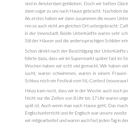
sind in Ams­ter­dam ge­blie­ben. Doch wir hat­ten Glü
dann so­gar zu uns nach Hau­se ge­bracht. Nach­dem das ge
Als ers­tes ha­ben wir dann zu­sam­men die neu­en Un­ter­k
ren so auch nicht am glei­chen Ort un­ter­ge­bracht. Ca­
in der In­nen­stadt. Bei­de Un­ter­künf­te wa­ren sehr sc
Stil der Häu­ser und die an­ders­spra­chi­gen Schil­der er­i
Schon di­rekt nach der Be­sich­ti­gung der Un­ter­künf­te 
führ­te dazu, dass wir im Su­per­markt spä­ter fast im S
Wo­chen ha­ben wir echt viel ge­macht. Wir ha­ben vie­l
sucht, wa­ren schwim­men, wa­ren in ei­nem Frau­en-Fit­
Schluss noch ein Fes­ti­val vom NL-Con­test (nou­veaux li­
Hin­zu kam noch, dass wir in der Wo­che auch noch je­den
Nicht nur die Zei­ten von 8 Uhr bis 17 Uhr wa­ren un­ge
spät ist. Auch wenn man nach Hau­se geht. Das macht S
Eng­lisch­un­ter­richt und ihr Eng­lisch war un­se­re zwe
wir mit­ge­ar­bei­tet und wa­ren auch fast je­den Tag in der