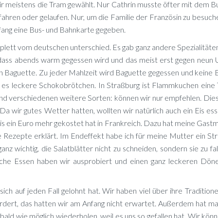
ir meis­tens die Tram ge­wählt. Nur Ca­th­rin muss­te öf­ter mit dem Bu
h­ren oder ge­lau­fen. Nur, um die Fa­mi­lie der Fran­zö­sin zu be­su­ch
­fang eine Bus- und Bahn­kar­te gegeben.
plett vom deut­schen un­ter­schied. Es gab ganz an­de­re Spe­zia­li­tä­t
d, dass abends warm ge­ges­sen wird und das meist erst ge­gen neun
Ba­guette. Zu je­der Mahl­zeit wird Ba­guette ge­ges­sen und kei­ne 
es le­cke­re Scho­ko­bröt­chen. In Straß­burg ist Flamm­ku­chen eine Tra
d ver­schie­de­nen wei­te­re Sor­ten: kön­nen wir nur emp­feh­len. Die­
 Da wir gu­tes Wet­ter hat­ten, woll­ten wir na­tür­lich auch ein Eis es
Eis ein Euro mehr ge­kos­tet hat in Frank­reich. Dazu hat mei­ne Gast­m
l­le Re­zep­te er­klärt. Im End­ef­fekt habe ich für mei­ne Mut­ter ein St
ganz wich­tig, die Sa­lat­blät­ter nicht zu schnei­den, son­dern sie zu f
­sche Es­sen ha­ben wir aus­pro­biert und ei­nen ganz le­cke­ren Dö­
ch auf je­den Fall ge­lohnt hat. Wir ha­ben viel über ihre Tra­di­tio­ne
r­dert, das hat­ten wir am An­fang nicht er­war­tet. Au­ßer­dem hat m
ald wie mög­lich wie­der­ho­len, weil es uns so ge­fal­len hat. Wir kön­