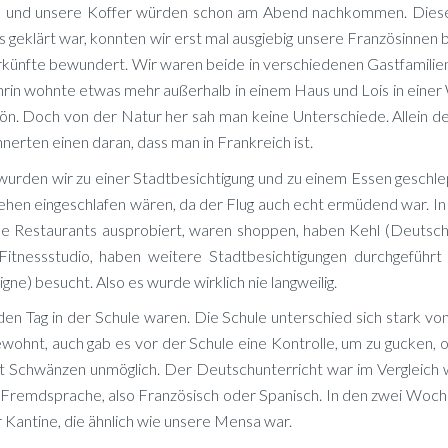
ck und un­se­re Kof­fer wür­den schon am Abend nach­kom­men. Die­s
­klärt war, konn­ten wir erst mal aus­gie­big un­se­re Fran­zö­sin­nen b
ünf­te be­wun­dert. Wir wa­ren bei­de in ver­schie­de­nen Gast­fa­mi­li­
th­rin wohn­te et­was mehr au­ßer­halb in ei­nem Haus und Lois in ei­ne
hön. Doch von der Na­tur her sah man kei­ne Un­ter­schie­de. Al­lein de
n­ner­ten ei­nen dar­an, dass man in Frank­reich ist.
wur­den wir zu ei­ner Stadt­be­sich­ti­gung und zu ei­nem Es­sen ge­schl
te­hen ein­ge­schla­fen wä­ren, da der Flug auch echt er­mü­dend war. I
e Re­stau­rants aus­pro­biert, wa­ren shop­pen, ha­ben Kehl (Deutsch
ness­stu­dio, ha­ben wei­te­re Stadt­be­sich­ti­gun­gen durch­ge­füh
gne) be­sucht. Also es wur­de wirk­lich nie langweilig.
 Tag in der Schu­le wa­ren. Die Schu­le un­ter­schied sich stark von 
­wohnt, auch gab es vor der Schu­le eine Kon­trol­le, um zu gu­cken,
chwän­zen un­mög­lich. Der Deutsch­un­ter­richt war im Ver­gleich 
i­te Fremd­spra­che, also Fran­zö­sisch oder Spa­nisch. In den zwei Wo­c
 Kan­ti­ne, die ähn­lich wie un­se­re Men­sa war.