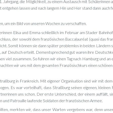
Jahr­gang, die Mög­lich­keit, zu ei­nem Aus­tausch mit Schü­le­rin­nen 
 nicht ent­ge­hen las­sen und nach lan­gem Hin und Her stand dann auch 
i­len, um ein Bild von un­se­ren Wo­chen zu verschaffen.
­ne­rin­nen Eli­sa und Emma schließ­lich im Fe­bru­ar am Stader Bahn­hof
chluss, der so­wohl dem fran­zö­si­schen Bac­calau­réat (qua­si das fran­
icht. So­mit kön­nen sie dann spä­ter pro­blem­los in bei­den Län­dern st
­te, auf Deutsch er­teilt. Dem­entspre­chend gut wa­ren ihre Deutsch­ke
­men viel zu­sam­men. So fuh­ren wir ei­nen Tag nach Ham­burg und an 
ch­ten wir uns mit dem ge­sam­ten Fran­zö­sisch­kurs ei­nen schö­ne
traß­burg in Frank­reich. Mit ei­ge­ner Or­ga­ni­sa­ti­on sind wir mit dem
en. Es war vor­teil­haft, dass Straß­burg sei­nen ei­ge­nen, klei­nen F
rt­ne­rin­nen uns schon. Der ers­te Un­ter­schied, der ei­nem auf­fällt, s
 und Pa­trouil­le lau­fen­de Sol­da­ten der fran­zö­si­schen Armee.
l­ten, merk­ten wir, dass un­ser War­ten ver­ge­bens war, denn un­se­