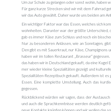
Um zur Schu­le zu ge­lan­gen oder sonst wo­hin, ha­ben w
Für ganz kur­ze Stre­cken sind wir mit dem Fahr­rad ge­fa
wir das Auto ge­wählt. Da­her wur­de uns bei­den am An
Ein wich­ti­ger Fak­tor war das Es­sen, wel­ches sich kom­
wohn­hei­ten. Dar­un­ter war der größ­te Un­ter­schie
gab es im­mer Käse zum Schluss und noch ein biss­chen 
Nur zu be­son­de­ren An­läs­sen, wie an Sonn­ta­gen, gibt 
Den gibt es mit Sau­er­kraut, nur Käse, Cham­pi­gnons un
ha­ben wir im tol­len Re­stau­rant „Bras­seur“ ge­ges­sen.
das ha­ben wir in Deutsch­land ge­kauft, da eine Ku­gel 
mer wie­der klei­ne Spe­zia­li­tä­ten ge­zeigt und kul­tu­re
Spe­zia­li­tä­ten-Re­zept­buch ge­kauft. Au­ßer­dem ist es 
Es­sen. Eine kom­plet­te Um­stel­lung. Auch das kur­di
gegessen.
Rück­bli­ckend wür­den wir sa­gen, dass der Aus­tausch si
und auch die Sprach­kennt­nis­se wer­den deut­lich ge­fö
neue Kon­tak­te knüp­fen kön­nen und wir wol­len das so­b