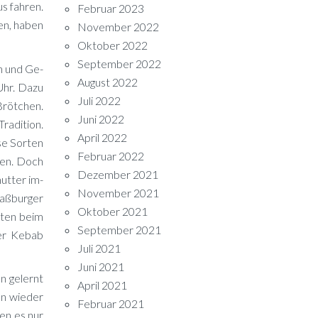
s fah­ren.
Februar 2023
en, ha­ben
November 2022
Oktober 2022
September 2022
en und Ge­
August 2022
 Uhr. Dazu
Juli 2022
Bröt­chen.
Juni 2022
­di­ti­on.
April 2022
se Sor­ten
Februar 2022
­sen. Doch
Dezember 2021
ut­ter im­
November 2021
raß­bur­ger
Oktober 2021
al­ten beim
September 2021
ner Ke­bab
Juli 2021
Juni 2021
n ge­lernt
April 2021
an wie­der
Februar 2021
nen es nur