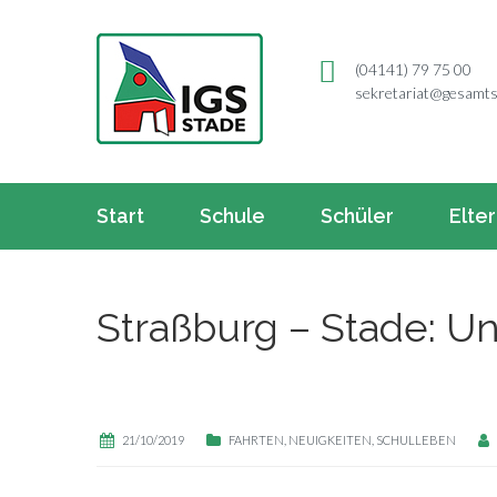
(04141) 79 75 00
sekretariat@gesamts
Start
Schule
Schüler
Elte
Straßburg – Stade: Un
21/10/2019
FAHRTEN
,
NEUIGKEITEN
,
SCHULLEBEN