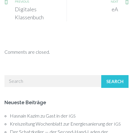
PREVIOUS
NEXT
Digitales
eA
Klassenbuch
Comments are closed.
SEARCH
Neueste Beiträge
Hasnain Kazim zu Gast in der
IGS
Kreiszeitung Wochenblatt zur Energiesanierung der
IGS
Der Schatzkeller — der Second-Hand-Laden der