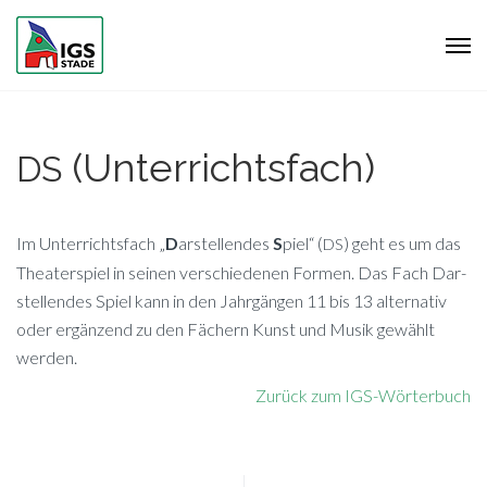
(Unterrichtsfach)
DS
Im Un­ter­richts­fach „
D
ar­stel­len­des
S
piel“ (
) geht es um das
DS
Thea­ter­spiel in sei­nen ver­schie­de­nen For­men. Das Fach Dar­
stel­len­des Spiel kann in den Jahr­gän­gen 11 bis 13 al­ter­na­tiv
oder er­gän­zend zu den Fä­chern Kunst und Mu­sik ge­wählt
werden.
Zu­rück zum IGS-Wörterbuch