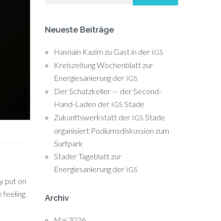
Neueste Beiträge
Hasnain Kazim zu Gast in der
IGS
Kreiszeitung Wochenblatt zur
Energiesanierung der
IGS
Der Schatzkeller — der Second-
Hand-Laden der
Stade
IGS
Zukunftswerkstatt der
Stade
IGS
organisiert Podiumsdiskussion zum
Surfpark
Stader Tageblatt zur
Energiesanierung der
IGS
ry put on
 fee­ling
Archiv
Mai 2026