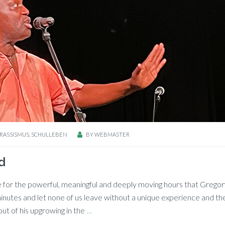
RASSISMUS
,
SCHULLEBEN
BY
WEBMASTER
d
 title for the powerful, meaningful and deep­ly mo­ving hours that Gre­go­
­nu­tes and let none of us lea­ve wi­t­hout a uni­que ex­pe­ri­ence and the
 out of his up­gro­wing in the
…