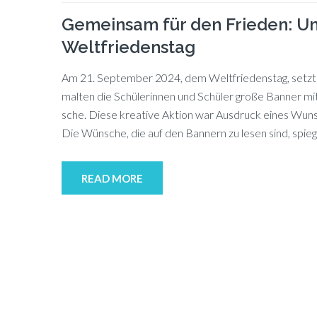
Gemeinsam für den Frieden: U
Weltfriedenstag
Am 21. Sep­tem­ber 2024, dem Welt­frie­dens­tag, setz­te
mal­ten die Schü­le­rin­nen und Schü­ler gro­ße Ban­ner mit
sche. Die­se krea­ti­ve Ak­ti­on war Aus­druck ei­nes Wun­
Die Wün­sche, die auf den Ban­nern zu le­sen sind, spie­g
READ MORE