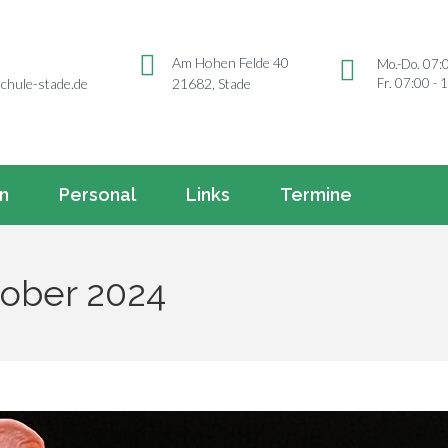
Am Hohen Felde 40
Mo.-Do. 07:
Fr. 07:00 - 
chule-stade.de
21682, Stade
rn
Personal
Links
Termine
tober 2024