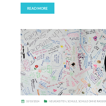
READ MORE
10/10/2024
NEUIGKEITEN
,
SCHULE
,
SCHULE OHNE RASSI