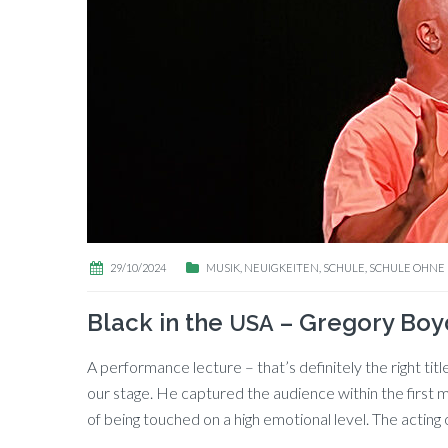
29/10/2024
MUSIK
,
NEUIGKEITEN
,
SCHULE
,
SCHULE OHNE 
Black in the
– Gregory Boy
USA
A per­for­mance lec­tu­re – that’s de­fi­ni­te­ly the right
our stage. He cap­tu­red the au­di­ence wi­thin the first mi
of be­ing touch­ed on a high emo­tio­nal le­vel. The ac­ting