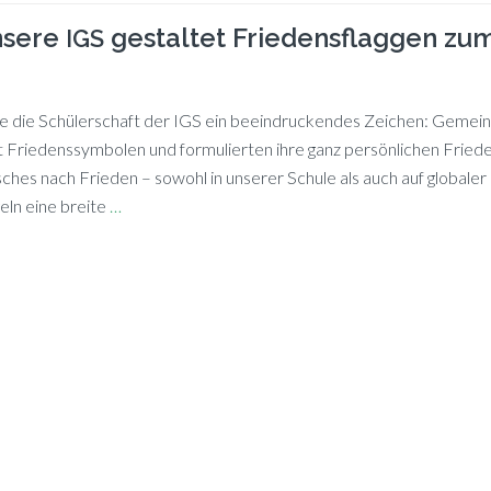
nsere
gestaltet Friedensflaggen zu
IGS
 die Schü­ler­schaft der IGS ein be­ein­dru­cken­des Zei­chen: Ge­mei
 Frie­dens­sym­bo­len und for­mu­lier­ten ihre ganz per­sön­li­chen Frie­
sches nach Frie­den – so­wohl in un­se­rer Schu­le als auch auf glo­ba­le
eln eine brei­te
…