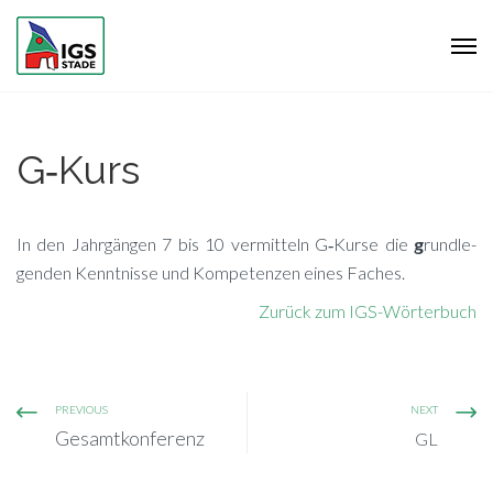
G‑Kurs
In den Jahr­gän­gen 7 bis 10 ver­mit­teln G‑Kurse die
g
rund­le­
gen­den Kennt­nis­se und Kom­pe­ten­zen ei­nes Faches.
Zu­rück zum IGS-Wörterbuch
PREVIOUS
NEXT
Gesamtkonferenz
GL