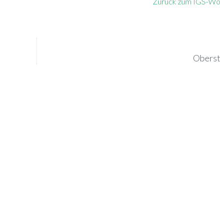
Zu­rück zum IGS-W
Oberst