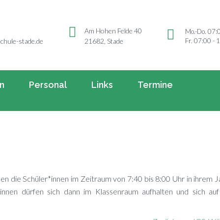
Am Hohen Felde 40
Mo.-Do. 07:
Fr. 07:00 - 
chule-stade.de
21682, Stade
rn
Personal
Links
Termine
en die Schüler*innen im Zeit­raum von 7:40 bis 8:00 Uhr in ih­rem J
*innen dür­fen sich dann im Klas­sen­raum auf­hal­ten und sich au