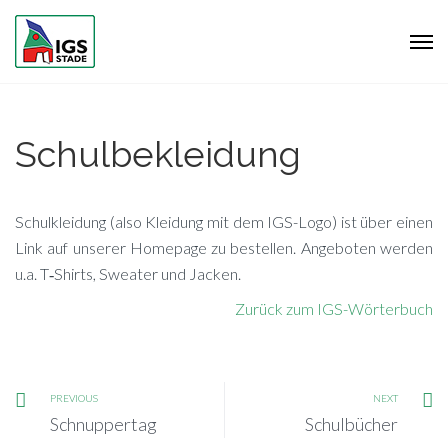
Schulbekleidung
Schul­klei­dung (also Klei­dung mit dem IGS-Logo) ist über ei­nen
Link auf un­se­rer Home­page zu be­stel­len. An­ge­bo­ten wer­den
u.a. T‑Shirts, Swea­ter und Jacken.
Zu­rück zum IGS-Wörterbuch
PREVIOUS
NEXT
Schnuppertag
Schulbücher