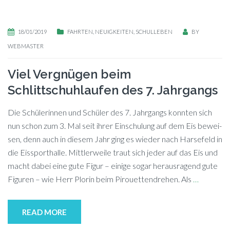
18/01/2019
FAHRTEN
,
NEUIGKEITEN
,
SCHULLEBEN
BY
WEBMASTER
Viel Vergnügen beim
Schlittschuhlaufen des 7. Jahrgangs
Die Schü­le­rin­nen und Schü­ler des 7. Jahr­gangs konn­ten sich
nun schon zum 3. Mal seit ih­rer Ein­schu­lung auf dem Eis be­wei­
sen, denn auch in die­sem Jahr ging es wie­der nach Har­se­feld in
die Eis­sport­hal­le. Mitt­ler­wei­le traut sich je­der auf das Eis und
macht da­bei eine gute Fi­gur – ei­ni­ge so­gar her­aus­ra­gend gute
Fi­gu­ren – wie Herr Plo­rin beim Pirouettendrehen. Als
…
READ MORE