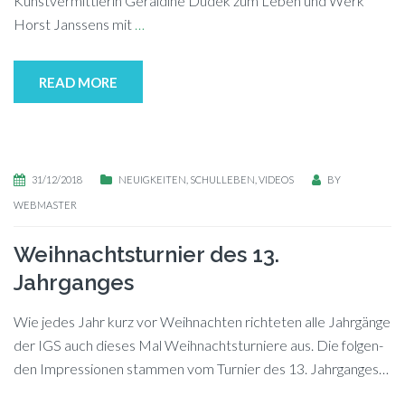
Kunst­ver­mitt­le­rin Ge­ral­di­ne Du­dek zum Le­ben und Werk
Horst Jans­sens mit
…
READ MORE
31/12/2018
NEUIGKEITEN
,
SCHULLEBEN
,
VIDEOS
BY
WEBMASTER
Weihnachtsturnier des 13.
Jahrganges
Wie je­des Jahr kurz vor Weih­nach­ten rich­te­ten alle Jahr­gän­ge
der IGS auch die­ses Mal Weih­nachts­tur­nie­re aus. Die fol­gen­
den Im­pres­sio­nen stam­men vom Tur­nier des 13. Jahrganges…