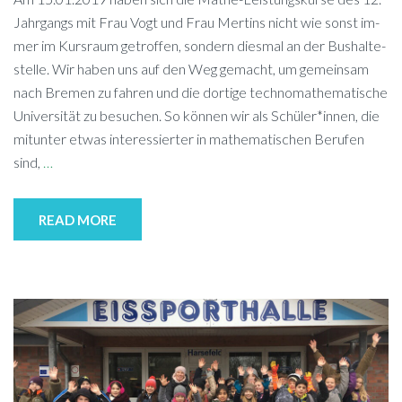
Jahr­gangs mit Frau Vogt und Frau Mer­tins nicht wie sonst im­
mer im Kurs­raum ge­trof­fen, son­dern dies­mal an der Bus­hal­te­
stel­le. Wir ha­ben uns auf den Weg ge­macht, um ge­mein­sam
nach Bre­men zu fah­ren und die dor­ti­ge tech­no­ma­the­ma­ti­sche
Uni­ver­si­tät zu be­su­chen. So kön­nen wir als Schüler*innen, die
mit­un­ter et­was in­ter­es­sier­ter in ma­the­ma­ti­schen Be­ru­fen
sind,
…
READ MORE