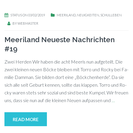
STATUS ON 03/02/2019
MEERILAND
,
NEUIGKEITEN
,
SCHULLEBEN
BY
WEBMASTER
Meeriland Neueste Nachrichten
#19
Zwei Herden Wir ha­ben die acht Mee­ris nun auf­ge­teilt. Die
zwei klei­nen neu­en Bö­cke blei­ben mit Tor­ro und Ro­cky bei Fa­
mi­lie Dam­man. Sie bil­den dort eine „Böck­chen­her­de“. Da sie
sich alle seit Ge­burt ken­nen, soll­te das klap­pen. Tor­ro und Ro­
cky wa­ren stets sehr so­zi­al und sind bes­te Kum­pel. Wir freu­en
uns, dass sie nun auf die klei­nen Neu­en auf­pas­sen und
…
READ MORE