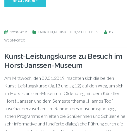
READ MORE
12/01/2019
FAHRTEN
,
NEUIGKEITEN
,
SCHULLEBEN
BY
WEBMASTER
Kunst-Leistungskurse zu Besuch im
Horst-Janssen-Museum
Am Mitt­woch, den 09.01.2019, mach­ten sich die bei­den
Kunst-Leis­tungs­kur­se (Jg.13 und Jg.12) auf den Weg, um sich
im Horst-Jans­sen-Mu­se­um in Ol­den­burg mit dem Künst­ler
Horst Jans­sen und dem Se­mes­ter­the­ma „Han­nos Tod“
auseinanderzusetzen. Im Rah­men des mu­se­ums­päd­ago­gi­
schen Pro­gramms er­hiel­ten die Schü­le­rin­nen und Schü­ler eine
sehr in­for­ma­ti­ve und fun­dier­te dia­lo­gi­sche Füh­rung durch die