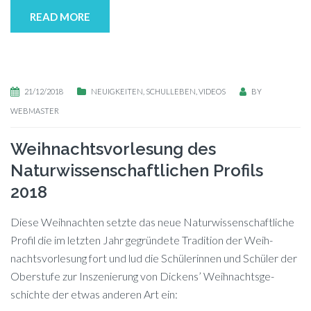
READ MORE
21/12/2018
NEUIGKEITEN
,
SCHULLEBEN
,
VIDEOS
BY
WEBMASTER
Weihnachtsvorlesung des
Naturwissenschaftlichen Profils
2018
Die­se Weih­nach­ten setz­te das neue Na­tur­wis­sen­schaft­li­che
Pro­fil die im letz­ten Jahr ge­grün­de­te Tra­di­ti­on der Weih­
nachts­vor­le­sung fort und lud die Schü­le­rin­nen und Schü­ler der
Ober­stu­fe zur In­sze­nie­rung von Di­ckens’ Weih­nachts­ge­
schich­te der et­was an­de­ren Art ein: