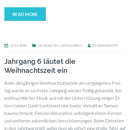
READ MORE
27/11/2018
NEUIGKEITEN
,
SCHULLEBEN
BY
WEBMASTER
Jahrgang 6 läutet die
Weihnachtszeit ein
Beim dies­jäh­ri­gen Weih­nachts­bas­teln am ver­gan­ge­nen Frei­
tag wur­de im sechs­ten Jahr­gang wie­der flei­ßig ge­bas­telt. Bei
weih­nacht­li­cher Mu­sik und mit der Un­ter­stüt­zung ei­ni­ger El­
tern (vie­len Dank!) ent­stand eine bun­te Viel­zahl an Tan­nen­
baum­schmuck, Fens­ter­de­ko­ra­ti­on, selbst­ge­dreh­ten Ker­zen
und wei­te­ren ad­vent­li­chen Ver­schö­ne­run­gen. Beim Ein­tre­ten
in den Jahr­gang grüßt au­ßer­dem ab so­fort eine gro­ße Ta­fel, auf