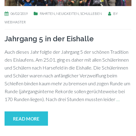
06/02/2019
FAHRTEN
,
NEUIGKEITEN
,
SCHULLEBEN
BY
WEBMASTER
Jahrgang 5 in der Eishalle
Auch die­ses Jahr folg­te der Jahr­gang 5 der schö­nen Tra­di­ti­on
des Eis­lau­fens. Am 25.01. ging es da­her mit al­len Schü­le­rin­nen
und Schü­lern nach Har­se­feld in die Eis­hal­le. Die Schü­le­rin­nen
und Schü­ler wa­ren nach an­fäng­li­cher Ver­zweif­lung beim
Schlei­fen bin­den kaum mehr zu brem­sen und zo­gen Run­de um
Run­de (jahr­gangs­in­ter­ne Re­kor­de sol­len ge­rüch­te­wei­se bei
170 Run­den liegen). Nach drei Stun­den muss­ten lei­der
…
READ MORE