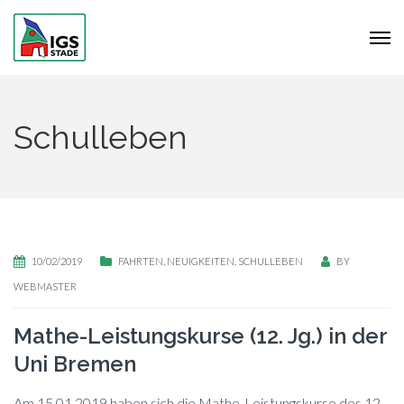
Schulleben
10/02/2019
FAHRTEN
,
NEUIGKEITEN
,
SCHULLEBEN
BY
WEBMASTER
Mathe-Leistungskurse (12. Jg.) in der
Uni Bremen
Am 15.01.2019 ha­ben sich die Ma­the-Leis­tungs­kur­se des 12.