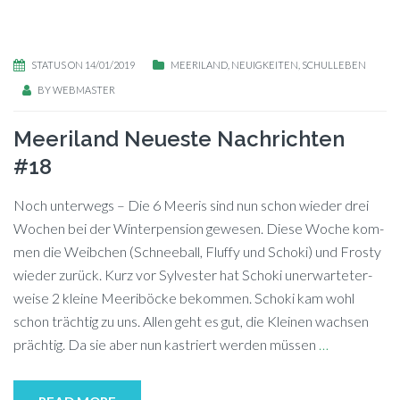
STATUS ON 14/01/2019
MEERILAND
,
NEUIGKEITEN
,
SCHULLEBEN
BY
WEBMASTER
Meeriland Neueste Nachrichten
#18
Noch unterwegs – Die 6 Mee­ris sind nun schon wie­der drei
Wo­chen bei der Win­ter­pen­si­on ge­we­sen. Die­se Wo­che kom­
men die Weib­chen (Schnee­ball, Fluffy und Scho­ki) und Fros­ty
wie­der zurück. Kurz vor Syl­ves­ter hat Scho­ki un­er­war­te­ter­
wei­se 2 klei­ne Mee­ri­bö­cke be­kom­men. Scho­ki kam wohl
schon träch­tig zu uns. Al­len geht es gut, die Klei­nen wach­sen
präch­tig. Da sie aber nun kas­triert wer­den müs­sen
…