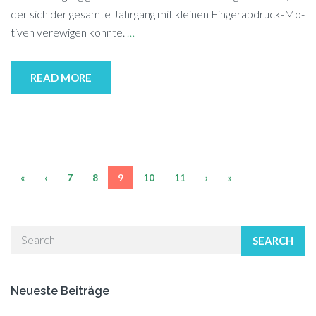
der sich der ge­sam­te Jahr­gang mit klei­nen Fin­ger­ab­druck-Mo­
ti­ven ver­ewi­gen konn­te.
…
READ MORE
«
‹
7
8
9
10
11
›
»
SEARCH
Neueste Beiträge