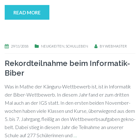
READ MORE
29/11/2018
NEUIGKEITEN
,
SCHULLEBEN
BY
WEBMASTER
Rekordteilnahme beim Informatik-
Biber
Was in Ma­the der Kän­gu­ru-Wett­be­werb ist, ist in In­for­ma­tik
der Bi­ber-Wett­be­werb. In die­sem Jahr fand er zum drit­ten
Mal auch an der IGS statt. In den ers­ten bei­den No­vem­ber­
wo­chen ha­ben vie­le Klas­sen und Kur­se, über­wie­gend aus dem
5. bis 7. Jahr­gang, flei­ßig an den Wett­be­werbs­auf­ga­ben ge­kno­
belt. Da­bei stieg in die­sem Jahr die Teil­nah­me an un­se­rer
Schu­le auf 277 Schü­le­rin­nen und
…