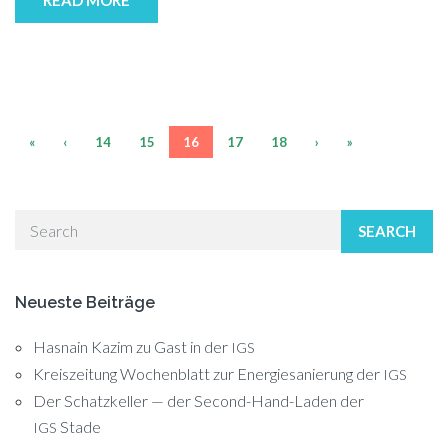
READ MORE
«
‹
14
15
16
17
18
›
»
SEARCH
Neueste Beiträge
Hasnain Kazim zu Gast in der
IGS
Kreiszeitung Wochenblatt zur Energiesanierung der
IGS
Der Schatzkeller — der Second-Hand-Laden der
Stade
IGS