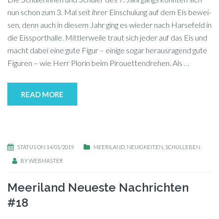
nun schon zum 3. Mal seit ih­rer Ein­schu­lung auf dem Eis be­wei­
sen, denn auch in die­sem Jahr ging es wie­der nach Har­se­feld in
die Eis­sport­hal­le. Mitt­ler­wei­le traut sich je­der auf das Eis und
macht da­bei eine gute Fi­gur – ei­ni­ge so­gar her­aus­ra­gend gute
Fi­gu­ren – wie Herr Plo­rin beim Pirouettendrehen. Als
…
READ MORE
STATUS ON 14/01/2019
MEERILAND
,
NEUIGKEITEN
,
SCHULLEBEN
BY
WEBMASTER
Meeriland Neueste Nachrichten
#18