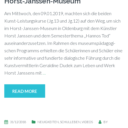
Horst-Janssen-Museum
Am Mitt­woch, den 09.01.2019, mach­ten sich die bei­den
Kunst-Leis­tungs­kur­se (Jg.13 und Jg.12) auf den Weg, um sich
im Horst-Jans­sen-Mu­se­um in Ol­den­burg mit dem Künst­ler
Horst Jans­sen und dem Se­mes­ter­the­ma „Han­nos Tod“
auseinanderzusetzen. Im Rah­men des mu­se­ums­päd­ago­gi­
schen Pro­gramms er­hiel­ten die Schü­le­rin­nen und Schü­ler eine
sehr in­for­ma­ti­ve und fun­dier­te dia­lo­gi­sche Füh­rung durch die
Kunst­ver­mitt­le­rin Ge­ral­di­ne Du­dek zum Le­ben und Werk
Horst Jans­sens mit
…
READ MORE
31/12/2018
NEUIGKEITEN
,
SCHULLEBEN
,
VIDEOS
BY