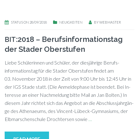
STATUS ON 28/09/2018
NEUIGKEITEN
BY
WEBMASTER
:2018 – Berufsinformationstag
BIT
der Stader Oberstufen
Lie­be Schü­le­rin­nen und Schüler, der dies­jäh­ri­ge Berufs­
informations­tag für die Stader Ober­stu­fen fin­det am
03. Novem­ber 2018 in der Zeit von 9:00 Uhr bis 12:45 Uhr in
der IGS Sta­de statt. (Die An­mel­de­pha­se ist be­en­det. Bei In­
ter­es­se an ei­ner Nach­mel­dung bit­te Mail an Jan Bol­ten.) In
die­sem Jahr rich­tet sich das An­ge­bot an die Ab­schluss­jahr­gän­
ge des Athe­naeums, des Vin­­cent-Lü­­beck-Gym­na­­si­ums, der
Elb­mar­schen­schu­le Droch­ter­sen so­wie
…