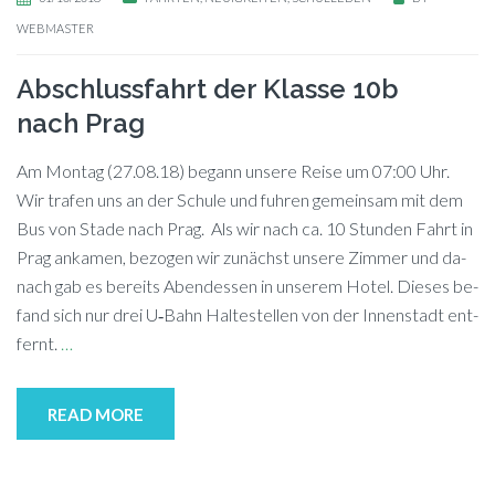
WEBMASTER
Abschlussfahrt der Klasse 10b
nach Prag
Am Mon­tag (27.08.18) be­gann un­se­re Rei­se um 07:00 Uhr.
Wir tra­fen uns an der Schu­le und fuh­ren ge­mein­sam mit dem
Bus von Sta­de nach Prag. Als wir nach ca. 10 Stun­den Fahrt in
Prag an­ka­men, be­zo­gen wir zu­nächst un­se­re Zim­mer und da­
nach gab es be­reits Abend­essen in un­se­rem Ho­tel. Die­ses be­
fand sich nur drei U‑Bahn Hal­te­stel­len von der In­nen­stadt ent­
fernt.
…
READ MORE