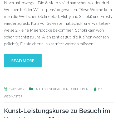
Noch unterwegs – Die 6 Mee­ris sind nun schon wie­der drei
Wo­chen bei der Win­ter­pen­si­on ge­we­sen. Die­se Wo­che kom­
men die Weib­chen (Schnee­ball, Fluffy und Scho­ki) und Fros­ty
wie­der zurück. Kurz vor Syl­ves­ter hat Scho­ki un­er­war­te­ter­
wei­se 2 klei­ne Mee­ri­bö­cke be­kom­men. Scho­ki kam wohl
schon träch­tig zu uns. Al­len geht es gut, die Klei­nen wach­sen
präch­tig. Da sie aber nun kas­triert wer­den müs­sen
…
READ MORE
12/01/2019
FAHRTEN
,
NEUIGKEITEN
,
SCHULLEBEN
BY
WEBMASTER
Kunst-Leistungskurse zu Besuch im