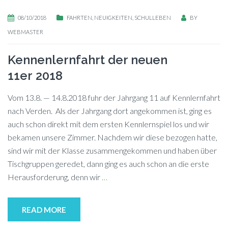
08/10/2018
FAHRTEN
,
NEUIGKEITEN
,
SCHULLEBEN
BY
WEBMASTER
Kennenlernfahrt der neuen
11er 2018
Vom 13.8. — 14.8.2018 fuhr der Jahr­gang 11 auf Kenn­lern­fahrt
nach Verden. Als der Jahr­gang dort an­ge­kom­men ist, ging es
auch schon di­rekt mit dem ers­ten Kenn­lern­spiel los und wir
be­ka­men un­se­re Zim­mer. Nach­dem wir die­se be­zo­gen hat­te,
sind wir mit der Klas­se zu­sam­men­ge­kom­men und ha­ben über
Tisch­grup­pen ge­re­det, dann ging es auch schon an die ers­te
Her­aus­for­de­rung, denn wir
…
READ MORE