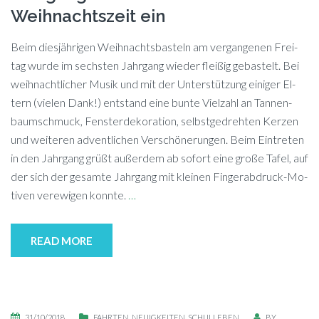
Weihnachtszeit ein
Beim dies­jäh­ri­gen Weih­nachts­bas­teln am ver­gan­ge­nen Frei­
tag wur­de im sechs­ten Jahr­gang wie­der flei­ßig ge­bas­telt. Bei
weih­nacht­li­cher Mu­sik und mit der Un­ter­stüt­zung ei­ni­ger El­
tern (vie­len Dank!) ent­stand eine bun­te Viel­zahl an Tan­nen­
baum­schmuck, Fens­ter­de­ko­ra­ti­on, selbst­ge­dreh­ten Ker­zen
und wei­te­ren ad­vent­li­chen Ver­schö­ne­run­gen. Beim Ein­tre­ten
in den Jahr­gang grüßt au­ßer­dem ab so­fort eine gro­ße Ta­fel, auf
der sich der ge­sam­te Jahr­gang mit klei­nen Fin­ger­ab­druck-Mo­
ti­ven ver­ewi­gen konn­te.
…
READ MORE
31/10/2018
FAHRTEN
,
NEUIGKEITEN
,
SCHULLEBEN
BY