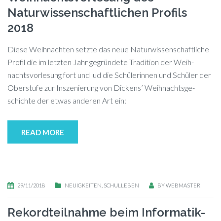
Naturwissenschaftlichen Profils
2018
Die­se Weih­nach­ten setz­te das neue Na­tur­wis­sen­schaft­li­che
Pro­fil die im letz­ten Jahr ge­grün­de­te Tra­di­ti­on der Weih­
nachts­vor­le­sung fort und lud die Schü­le­rin­nen und Schü­ler der
Ober­stu­fe zur In­sze­nie­rung von Di­ckens’ Weih­nachts­ge­
schich­te der et­was an­de­ren Art ein:
READ MORE
29/11/2018
NEUIGKEITEN
,
SCHULLEBEN
BY
WEBMASTER
Rekordteilnahme beim Informatik-