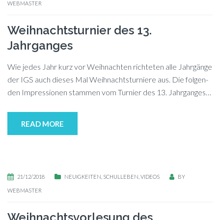
WEBMASTER
Weihnachtsturnier des 13.
Jahrganges
Wie je­des Jahr kurz vor Weih­nach­ten rich­te­ten alle Jahr­gän­ge
der IGS auch die­ses Mal Weih­nachts­tur­nie­re aus. Die fol­gen­
den Im­pres­sio­nen stam­men vom Tur­nier des 13. Jahrganges…
READ MORE
21/12/2018
NEUIGKEITEN
,
SCHULLEBEN
,
VIDEOS
BY
WEBMASTER
Weihnachtsvorlesung des