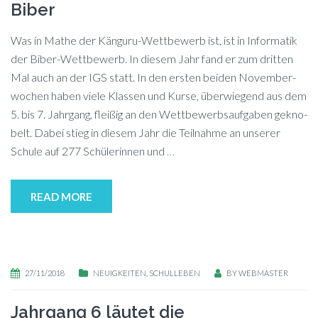
Biber
Was in Ma­the der Kän­gu­ru-Wett­be­werb ist, ist in In­for­ma­tik
der Bi­ber-Wett­be­werb. In die­sem Jahr fand er zum drit­ten
Mal auch an der IGS statt. In den ers­ten bei­den No­vem­ber­
wo­chen ha­ben vie­le Klas­sen und Kur­se, über­wie­gend aus dem
5. bis 7. Jahr­gang, flei­ßig an den Wett­be­werbs­auf­ga­ben ge­kno­
belt. Da­bei stieg in die­sem Jahr die Teil­nah­me an un­se­rer
Schu­le auf 277 Schü­le­rin­nen und
…
READ MORE
27/11/2018
NEUIGKEITEN
,
SCHULLEBEN
BY
WEBMASTER
Jahrgang 6 läutet die