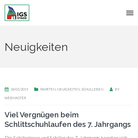
Neuigkeiten
18/01/2019
FAHRTEN
,
NEUIGKEITEN
,
SCHULLEBEN
BY
WEBMASTER
Viel Vergnügen beim
Schlittschuhlaufen des 7. Jahrgangs
Die Schü­le­rin­nen und Schü­ler des 7. Jahr­gangs konn­ten sich