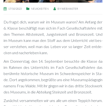
17/10/2023
NEUIGKEITEN
BY
WEBMASTER
Du fragst dich, war­um wir im Mu­se­um wa­ren? Am An­fang der
6. Klas­se be­schäf­tigt man sich im Fach Ge­sell­schafts­leh­re mit
den The­men Alt­stein­zeit, Jung­stein­zeit und Bron­ze­zeit. Und
im Mu­se­um kann man den Stoff aus dem Un­ter­richt viel bes­
ser ver­ste­hen, weil man das Le­ben vor so lan­ger Zeit ent­de­
cken und nach­er­le­ben kann.
Am Don­ners­tag, den 14. Sep­tem­ber be­such­te die Klas­se 6a
im Rah­men des Un­ter­richts im Fach Ge­sell­schafts­leh­re das
be­rühm­te his­to­ri­sche Mu­se­um im Schwe­denspei­cher in Sta­
de. Dort an­ge­kom­men, be­grüß­te uns eine Mu­se­ums­päd­ago­gin
na­mens Frau Wal­de. Mit ihr gin­gen wir in das drit­te Stock­werk
des Mu­se­ums, in die Ab­tei­lung Stein­zeit und Bronzezeit.
Zu­nächst ver­sam­mel­ten wir uns alle um ei­nen Tep­pich her­um.