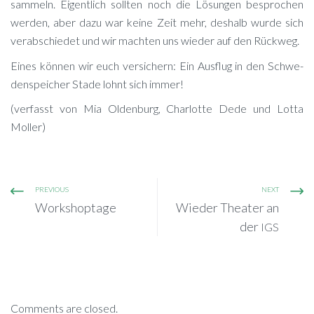
sam­meln. Ei­gent­lich soll­ten noch die Lö­sun­gen be­spro­chen
wer­den, aber dazu war kei­ne Zeit mehr, des­halb wur­de sich
ver­ab­schie­det und wir mach­ten uns wie­der auf den Rückweg.
Ei­nes kön­nen wir euch ver­si­chern: Ein Aus­flug in den Schwe­
denspei­cher Sta­de lohnt sich immer!
(ver­fasst von Mia Ol­den­burg, Char­lot­te Dede und Lot­ta
Moller)
PREVIOUS
NEXT
Workshoptage
Wieder Theater an
der
IGS
Comments are closed.