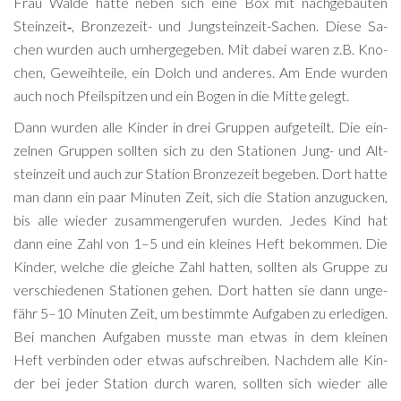
Frau Wal­de hat­te ne­ben sich eine Box mit nach­ge­bau­ten
Steinzeit‑, Bron­ze­zeit- und Jung­stein­zeit-Sa­chen. Die­se Sa­
chen wur­den auch um­her­ge­ge­ben. Mit da­bei wa­ren z.B. Kno­
chen, Ge­weih­tei­le, ein Dolch und an­de­res. Am Ende wur­den
auch noch Pfeil­spit­zen und ein Bo­gen in die Mit­te gelegt.
Dann wur­den alle Kin­der in drei Grup­pen auf­ge­teilt. Die ein­
zel­nen Grup­pen soll­ten sich zu den Sta­tio­nen Jung- und Alt­
stein­zeit und auch zur Sta­ti­on Bron­ze­zeit be­ge­ben. Dort hat­te
man dann ein paar Mi­nu­ten Zeit, sich die Sta­ti­on an­zu­gu­cken,
bis alle wie­der zu­sam­men­ge­ru­fen wur­den. Je­des Kind hat
dann eine Zahl von 1–5 und ein klei­nes Heft be­kom­men. Die
Kin­der, wel­che die glei­che Zahl hat­ten, soll­ten als Grup­pe zu
ver­schie­de­nen Sta­tio­nen ge­hen. Dort hat­ten sie dann un­ge­
fähr 5–10 Mi­nu­ten Zeit, um be­stimm­te Auf­ga­ben zu er­le­di­gen.
Bei man­chen Auf­ga­ben muss­te man et­was in dem klei­nen
Heft ver­bin­den oder et­was auf­schrei­ben. Nach­dem alle Kin­
der bei je­der Sta­ti­on durch wa­ren, soll­ten sich wie­der alle