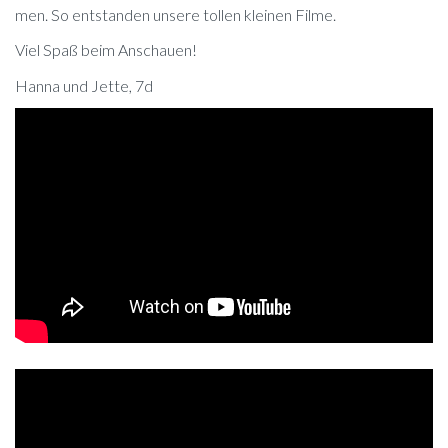
men. So ent­stan­den un­se­re tol­len klei­nen Filme.
Viel Spaß beim Anschauen!
Han­na und Jet­te, 7d