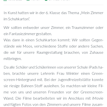
In Kunst hat­ten wir in der 6. Klas­se das The­ma „Mein Zim­mer
im Schuhkarton“.
Wir soll­ten ent­we­der un­ser Zim­mer, ein Traum­zim­mer oder
ein Fan­ta­sie­zim­mer gestalten.
Was dann in ei­nen Schuh­kar­ton kommt: Wir soll­ten Ge­gen­
stän­de wie Moos, ver­schie­de­ne Stof­fe oder an­de­re Sa­chen,
die wir für un­se­re Raum­ge­stal­tung brau­chen, von Zu­hau­se
mitbringen.
Da alle Schü­ler und Schü­le­rin­nen von un­se­rer Schu­le iPads ha­
ben, brach­te un­se­re Leh­re­rin Frau Wink­ler ei­nen Green­
screen-Hin­ter­grund mit. Bei der Ju­gend­frei­zeit­stät­te konn­te
sie rie­si­ge Bah­nen Stoff aus­lei­hen. So mach­ten wir klei­ne Fil­
me von uns und un­se­ren Freun­den vor der Green­screen-
Wand. Die Fil­me be­ar­bei­te­ten wir im An­schluss mit iMo­vie
und füg­ten Fo­tos von den Zim­mern und un­se­re Fil­me zu­sam­