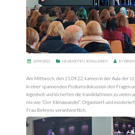
22/09/2022
NEUIGKEITEN
,
SCHULLEBEN
BY
WEBM
Am Mitt­woch, den 21.09.22, ka­men in der Aula der
IG
in ei­ner span­nen­den Po­di­ums­dis­kus­si­on den Fra­gen u
le­gen­heit und lö­cher­ten die Kan­di­da­tIn­nen zu vie­len u
ma wie “Der Kli­ma­wan­del”. Or­ga­ni­siert und mo­de­riert
Frau Beh­rens verantwortlich.