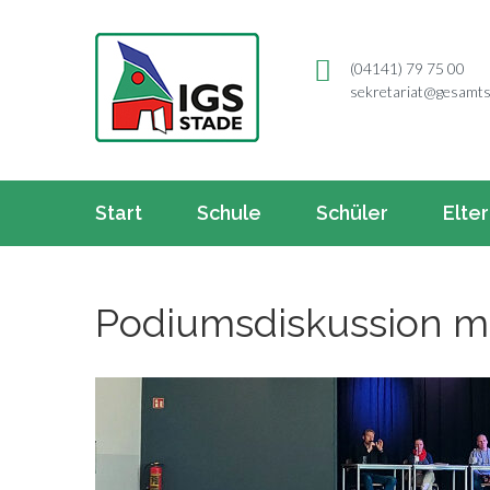
(04141) 79 75 00
sekretariat@gesamts
Start
Schule
Schüler
Elte
Podiumsdiskussion mi