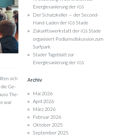
Energiesanierung der
IGS
Der Schatzkeller — der Second-
Hand-Laden der
Stade
IGS
Zukunftswerkstatt der
Stade
IGS
organisiert Podiumsdiskussion zum
Surfpark
Stader Tageblatt zur
Energiesanierung der
IGS
l­ten sich
Archiv
n die Ge­
Mai 2026
nau­so The­
April 2026
­te war
März 2026
Februar 2026
Oktober 2025
September 2025