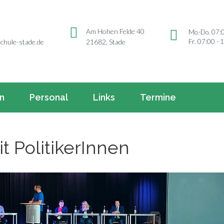
Am Hohen Felde 40
Mo.-Do. 07:
Fr. 07:00 - 
chule-stade.de
21682, Stade
rn
Personal
Links
Termine
t PolitikerInnen