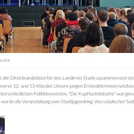
ASTER
die Di­rekt­kan­di­da­ten für den Land­kreis Sta­de zu­sam­men und stel
S
n­se­rer 12- und 13-Kläss­ler. Un­se­re jun­gen Erst­wäh­le­rIn­nen nutz­te
n­ter­schied­li­chen Po­li­tik­be­rei­chen. “Die Kopf­tuch­de­bat­te” war ge­
 wur­de die Ver­an­stal­tung vom Stadt­ju­gend­ring. Von schu­li­scher Sei