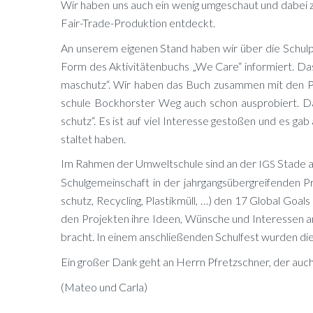
Wir ha­ben uns auch ein we­nig um­ge­schaut und da­bei 
Fair-Trade-Pro­duk­ti­on entdeckt.
An un­se­rem ei­ge­nen Stand ha­ben wir über die Schul­p
Form des Ak­ti­vi­tä­ten­buchs „We Care“ in­for­miert. Das
ma­schutz“. Wir ha­ben das Buch zu­sam­men mit den Par
schu­le Bock­hors­ter Weg auch schon aus­pro­biert. Das
schutz“. Es ist auf viel In­ter­es­se ge­sto­ßen und es 
stal­tet haben.
Im Rah­men der Um­welt­schu­le sind an der
Sta­de a
IGS
Schul­ge­mein­schaft in der jahr­gangs­über­grei­fen­den P
schutz, Re­cy­cling, Plas­tik­müll, …) den 17 Glo­bal Goals
den Pro­jek­ten ihre Ideen, Wün­sche und In­ter­es­sen an e
bracht. In ei­nem an­schlie­ßen­den Schul­fest wur­den die
Ein gro­ßer Dank geht an Herrn Pfretz­sch­ner, der auch die
(Ma­teo und Carla)