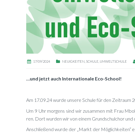
17/09/2024
NEUIGKEITEN
,
SCHULE
,
UMWELTSCHULE
…und jetzt auch In­ter­na­tio­na­le Eco-School!
Am 17.09.24 wur­de un­se­re Schu­le für den Zeit­raum 20
Um 9 Uhr mor­gens sind wir zu­sam­men mit Frau Mboh­wa
ren. Dort wur­den wir von ei­nem Grund­schul­chor und d
An­schlie­ßend wur­de der „Markt der Mög­lich­kei­ten“ er­ö