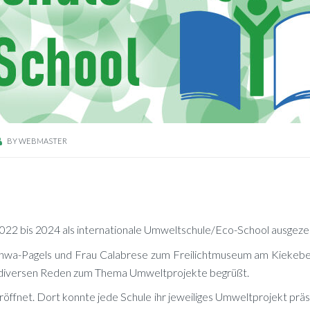
BY
WEBMASTER
22 bis 2024 als in­ter­na­tio­na­le Um­welt­schu­le/E­co-School ausgeze
-Pa­gels und Frau Ca­la­bre­se zum Frei­licht­mu­se­um am Kie­ke­be
i­ver­sen Re­den zum The­ma Um­welt­pro­jek­te begrüßt.
ff­net. Dort konn­te jede Schu­le ihr je­wei­li­ges Um­welt­pro­jekt prä­s