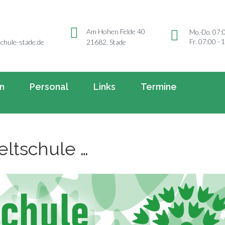
Am Hohen Felde 40
Mo.-Do. 07:
Fr. 07:00 - 
chule-stade.de
21682, Stade
rn
Personal
Links
Termine
ltschule …