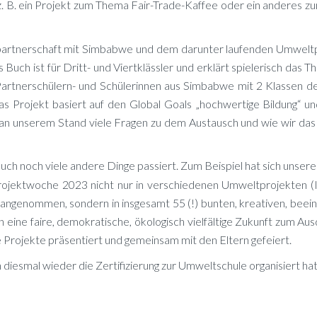
z. B. ein Pro­jekt zum The­ma Fair-Trade-Kaf­fee oder ein an­de­res 
art­ner­schaft mit Sim­bab­we und dem dar­un­ter lau­fen­den Um­welt­p
 Buch ist für Dritt- und Viert­kläss­ler und er­klärt spie­le­risch das Th
t­ner­schü­lern- und Schü­le­rin­nen aus Sim­bab­we mit 2 Klas­sen 
 Pro­jekt ba­siert auf den Glo­bal Goals „hoch­wer­ti­ge Bil­dung“ un
gab an un­se­rem Stand vie­le Fra­gen zu dem Aus­tausch und wie wir da
uch noch vie­le an­de­re Din­ge pas­siert. Zum Bei­spiel hat sich un­se­re
ro­jekt­wo­che 2023 nicht nur in ver­schie­de­nen Um­welt­pro­jek­ten (I
 an­ge­nom­men, son­dern in ins­ge­samt 55 (!) bun­ten, krea­ti­ven, be­ei
ine fai­re, de­mo­kra­ti­sche, öko­lo­gisch viel­fäl­ti­ge Zu­kunft zum Au
 Pro­jek­te prä­sen­tiert und ge­mein­sam mit den El­tern gefeiert.
s­mal wie­der die Zer­ti­fi­zie­rung zur Um­welt­schu­le or­ga­ni­siert hat