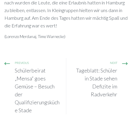
nach wur­den die Leu­te, die eine Er­laub­nis hat­ten in Ham­burg
zu blei­ben, ent­las­sen. In Klein­grup­pen hiel­ten wir uns dann in
Ham­burg auf. Am Ende des Ta­ges hat­ten wir mäch­tig Spaß und
die Er­fah­rung war es wert!
(Lo­ren­zo Mer­da­naj, Timo Warnecke)
PREVIOUS
NEXT
Schülerbeirat
Tageblatt: Schüler
„Mensa“ goes
in Stade sehen
Gemüse – Besuch
Defizite im
der
Radverkehr
Qualifizierungsküch
e Stade