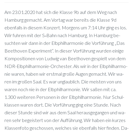
Am 23.01.2020 hat sich die Klas­se 9b auf dem Weg nach
Ham­burg ge­macht. Am Vor­tag war be­reits die Klas­se 9d
eben­falls in die­sem Kon­zert. Mor­gens um 7:14 Uhr ging es los.
Wir fuh­ren mit der S‑Bahn nach Ham­burg. In Ham­burg be­
such­ten wir dann in der Elb­phil­har­mo­nie die Vor­füh­rung „Das
Beet­ho­ven Ex­pe­ri­ment“. In die­ser Vor­füh­rung wur­den ei­ni­ge
Kom­po­si­tio­nen von Lud­wig van Beet­ho­ven ge­spielt von dem
NDR-Elb­phil­har­mo­nie-Or­ches­ter. Als wir in der Elb­phil­har­mo­
nie wa­ren, ha­ben wir erst­mal gro­ße Au­gen ge­macht. Wir wa­
ren im gro­ßen Saal. Es war un­glaub­lich. Die meis­ten von uns
wa­ren noch nie in der Elb­phil­har­mo­nie. Wir sa­ßen mit ca.
1.300 wei­te­ren Per­so­nen in der Elb­phil­har­mo­nie. Nur Schul­
klas­sen wa­ren dort. Die Vor­füh­rung ging eine Stun­de. Nach
die­ser Stun­de sind wir aus dem Saal her­aus­ge­gan­gen und wa­
ren sehr be­geis­tert von der Auf­füh­rung. Wir ha­ben ein kur­zes
Klas­sen­fo­to ge­schos­sen, wel­ches sie eben­falls hier fin­den. Da­